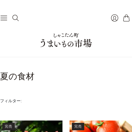
カ
ログイン
夏の食材
フィルター:
完売
完売