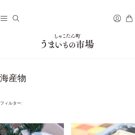
カ
ログイン
海産物
フィルター: