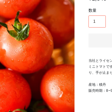
数量
当社とライセ
ミニトマトで
り、手が止ま
産地：積丹
販売時期：8~